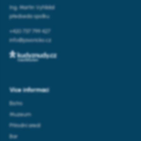
Ing. Martin Vyhlídal
předseda spolku
+420 737 799 427
info@javoricko.cz
Více informací
Bistro
Muzeum
Přírodní areál
Bar