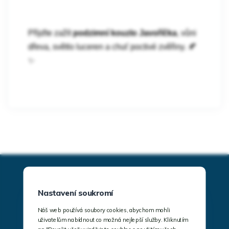
Přijďte zažít
podzimní kouzlo Javoříčka
, vůni
dřeva, světlo luceren a chuť poctivé zvěřiny.
🍂
✨
Nastavení soukromí
Náš web používá soubory cookies, abychom mohli
uživatelům nabídnout co možná nejlepší služby. Kliknutím