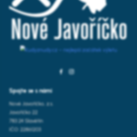
Spojte se s námi
Nové Javoříčko, z.s.
Javoříčko 22
783 24 Slavětín
IČO: 22861203