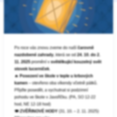
Po roce vás znovu zveme do naší
čarovně
nazdobené zahrady
, která se od
24. 10. do 2.
11. 2025
promění v
světélkující kouzelný svět
stovek lucerniček
.
🔥
Posezení ve škole v teple u krbových
kamen
– otevřeno oba víkendy včetně pátků.
Přijďte posedět, a vychutnat si podzimní
pohodu ve škole v Javoříčku. (PA, SO 12-22
hod, NE 12-18 hod)
🍽️
ZVĚŘINOVÉ HODY
(31. 10. – 2. 11. 2025)