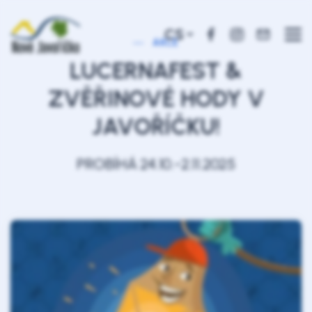
CS
AKCE
LUCERNAFEST &
ZVĚŘINOVÉ HODY V
JAVOŘÍČKU!
PROBÍHÁ 24.10.-2.11.2025