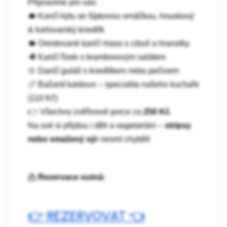
Připravíme pro vás:
🐗
Kančí kýtu se šípkovou omáčkou, houskový
& karlovarský knedlík
🐗
Orestované kančí maso s cibulí a hranolky
🥩
Kančí řízek s bramborovým salátem
🍲
Dančí guláš s knedlíkem nebo pečivem
🍗
Bažantí kaldoun – specialita našeho kuchaře
(110 Kč)
👉
Všechny zvěřinové porce za
250 Kč
.
Na své si přijdou i děti a vegetariáni –
stripsy
nebo smažený sýr
nesmí chybět!
📩
Rezervace nutná:
👉 REZERVOVAT 👈